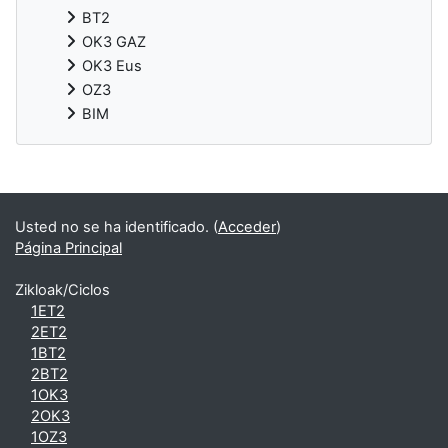
BT2
OK3 GAZ
OK3 Eus
OZ3
BIM
Bloques suplementarios
Usted no se ha identificado. (
Acceder
)
Página Principal
Zikloak/Ciclos
1ET2
2ET2
1BT2
2BT2
1OK3
2OK3
1OZ3