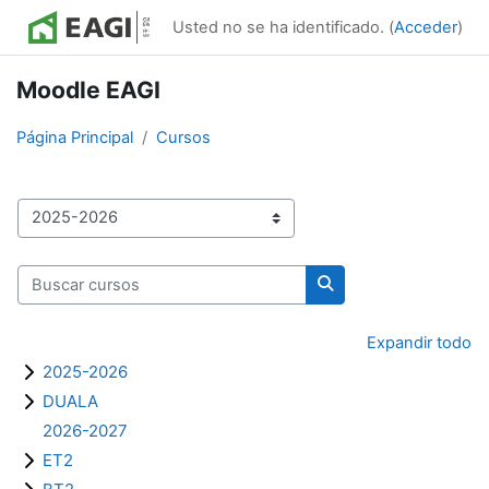
Salta al contenido principal
Usted no se ha identificado. (
Acceder
)
Moodle EAGI
Página Principal
Cursos
Categorías
Buscar cursos
Buscar cursos
Expandir todo
2025-2026
DUALA
2026-2027
ET2