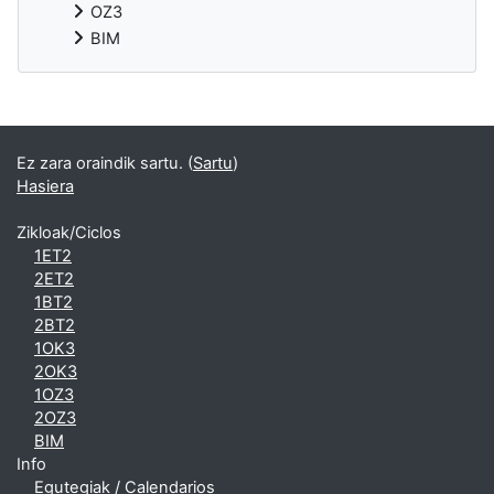
OZ3
BIM
Bloke gehigarriak
Ez zara oraindik sartu. (
Sartu
)
Hasiera
Zikloak/Ciclos
1ET2
2ET2
1BT2
2BT2
1OK3
2OK3
1OZ3
2OZ3
BIM
Info
Egutegiak / Calendarios