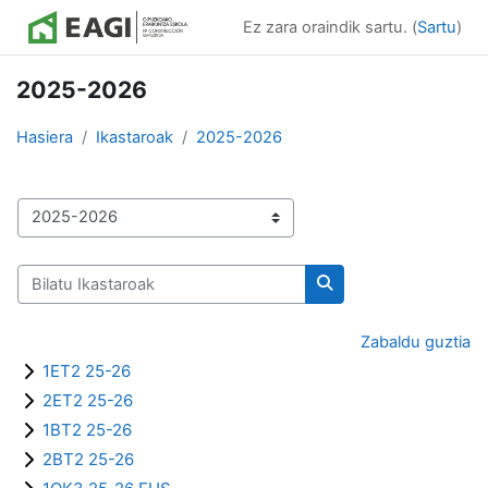
Joan eduki nagusira zuzenean
Ez zara oraindik sartu. (
Sartu
)
2025-2026
Hasiera
Ikastaroak
2025-2026
Ikastaro-kategoriak
Bilatu Ikastaroak
Bilatu Ikastaroak
Zabaldu guztia
1ET2 25-26
2ET2 25-26
1BT2 25-26
2BT2 25-26