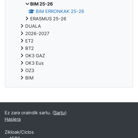
BIM 25-26
BIM ERRONKAK 25-26
ERASMUS 25-26
DUALA
2026-2027
ET2
BT2
OK3 GAZ
OK3 Eus
OZ3
BIM
Bloke gehigarriak
Ez zara oraindik sartu. (
Sartu
)
Hasiera
Zikloak/Ciclos