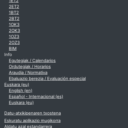
1ET2
2ET2
1BT2
2BT2
1OK3
2OK3
1OZ3
2OZ3
BIM
Info
Egutegiak / Calendarios
Ordutegiak / Horarios
Araudia / Normativa
Ebaluazio berezia / Evaluación especial
Euskara ‎(eu)‎
English ‎(en)‎
Español - Internacional ‎(es)‎
Euskara ‎(eu)‎
Datu-atxikipenaren txostena
Eskuratu aplikazio mugikorra
Aldatu azal estandarrera