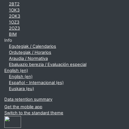
2BT2
1OK3
2OK3
1OZ3
2OZ3
BIM
Info
Egutegiak / Calendarios
Ordutegiak / Horarios
Araudia / Normativa
Ebaluazio berezia / Evaluación especial
English ‎(en)‎
English ‎(en)‎
Español - Internacional ‎(es)‎
Euskara ‎(eu)‎
Data retention summary
Get the mobile app
Switch to the standard theme