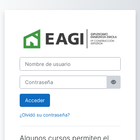
Salta al contenido principal
Entrar a Moodle
Nombre de usuario
Contraseña
Acceder
¿Olvidó su contraseña?
Algunos cursos permiten el